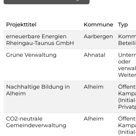
Projekttitel
Kommune
Typ
erneuerbare Energien
Aarbergen
Komm
Rheingau-Taunus GmbH
Beteil
Grüne Verwaltung
Ahnatal
Unter
oder
verwal
Weite
Nachhaltige Bildung in
Alheim
Öffent
Alheim
Kamp
(Initia
Priva
CO2-neutrale
Alheim
Öffent
Gemeindeverwaltung
Kamp
(Initia