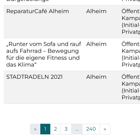
ReparaturCafé Alheim
Alheim
Öffent
Kamp
(Initia
Priva
„Runter vom Sofa und rauf
Alheim
Öffent
aufs Fahrrad – Bewegung
Kamp
für die eigene Fitness und
(Initia
das Klima“
Priva
STADTRADELN 2021
Alheim
Öffent
Kamp
(Initia
Priva
«
1
2
3
…
240
»