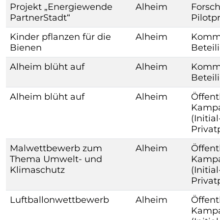
Projekt „Energiewende
Alheim
Forsch
PartnerStadt“
Pilotp
Kinder pflanzen für die
Alheim
Komm
Bienen
Beteil
Alheim blüht auf
Alheim
Komm
Beteil
Alheim blüht auf
Alheim
Öffent
Kamp
(Initia
Priva
Malwettbewerb zum
Alheim
Öffent
Thema Umwelt- und
Kamp
Klimaschutz
(Initia
Priva
Luftballonwettbewerb
Alheim
Öffent
Kamp