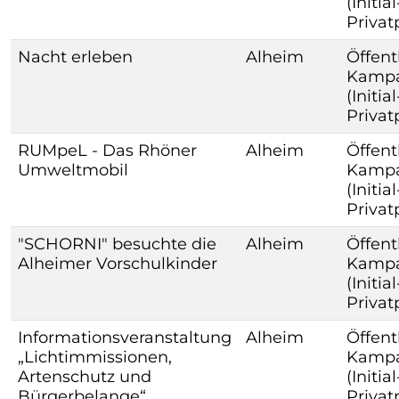
(Initia
Priva
Nacht erleben
Alheim
Öffent
Kamp
(Initia
Priva
RUMpeL - Das Rhöner
Alheim
Öffent
Umweltmobil
Kamp
(Initia
Priva
"SCHORNI" besuchte die
Alheim
Öffent
Alheimer Vorschulkinder
Kamp
(Initia
Priva
Informationsveranstaltung
Alheim
Öffent
„Lichtimmissionen,
Kamp
Artenschutz und
(Initia
Bürgerbelange“
Priva