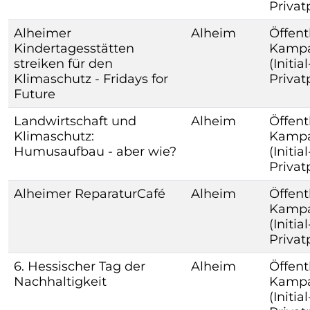
Priva
Alheimer
Alheim
Öffent
Kindertagesstätten
Kamp
streiken für den
(Initia
Klimaschutz - Fridays for
Priva
Future
Landwirtschaft und
Alheim
Öffent
Klimaschutz:
Kamp
Humusaufbau - aber wie?
(Initia
Priva
Alheimer ReparaturCafé
Alheim
Öffent
Kamp
(Initia
Priva
6. Hessischer Tag der
Alheim
Öffent
Nachhaltigkeit
Kamp
(Initia