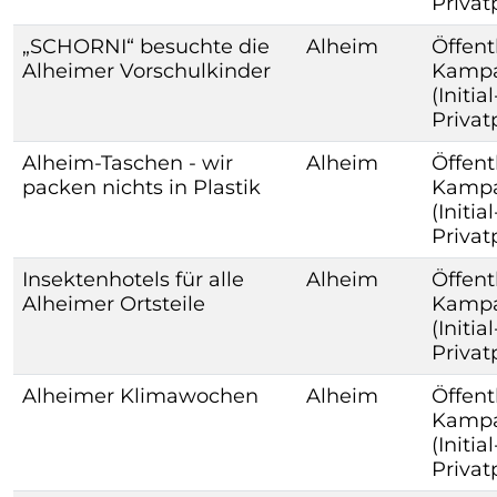
Priva
„SCHORNI“ besuchte die
Alheim
Öffent
Alheimer Vorschulkinder
Kamp
(Initia
Priva
Alheim-Taschen - wir
Alheim
Öffent
packen nichts in Plastik
Kamp
(Initia
Priva
Insektenhotels für alle
Alheim
Öffent
Alheimer Ortsteile
Kamp
(Initia
Priva
Alheimer Klimawochen
Alheim
Öffent
Kamp
(Initia
Priva