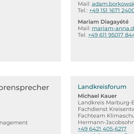
Mail:
adam.borkowsk
Tel.:
+49 151 1671 240
Mariam Diagayété
Mail:
mariam-anna.d
Tel.
+49 611 95017 84
orensprecher
Landkreisforum
Michael Kauer
Landkreis Marburg-
Fachdienst Kreisent
Fachteam Klimaschu
Hermann-Jacobsohn
management
+49 6421 405-6217