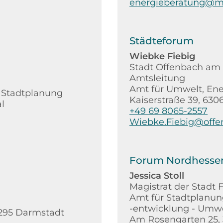
energieberatung@m
Städteforum
Wiebke Fiebig
Stadt Offenbach am
Amtsleitung
Amt für Umwelt, Ene
 Stadtplanung
Kaiserstraße 39, 63
l
+49 69 8065-2557
Wiebke.Fiebig@offe
Forum Nordhesse
Jessica Stoll
Magistrat der Stadt 
Amt für Stadtplanu
-entwicklung - Umwe
4295 Darmstadt
Am Rosengarten 25,