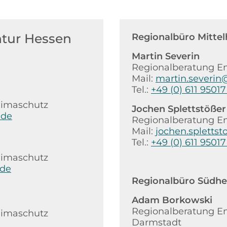
tur Hessen
Regionalbüro Mitte
Martin Severin
Regionalberatung En
Mail:
martin.severin
Tel.:
+49 (0) 611 95017
limaschutz
Jochen Splettstößer
.de
Regionalberatung En
Mail:
jochen.spletts
Tel.:
+49 (0) 611 95017
limaschutz
.de
Regionalbüro Südhe
Adam Borkowski
Regionalberatung En
limaschutz
Darmstadt