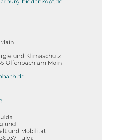
arburg-biedenkopf.de
 Main
rgie und Klimaschutz
065 Offenbach am Main
nbach.de
n
Fulda
ng und
lt und Mobilität
 36037 Fulda