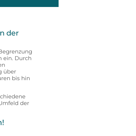
n der
 Begrenzung
 ein. Durch
en
g über
en bis hin
chiedene
Umfeld der
n!