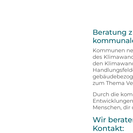
Beratung z
kommunalen
Kommunen nehm
des Klimawand
den Klimawand
Handlungsfelde
gebäudebezoge
zum Thema Ver
Durch die ko
Entwicklungen 
Menschen, dir d
Wir berate
Kontakt: