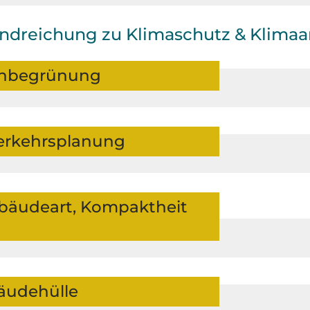
Handreichung zu Klimaschutz & Klima
enbegrünung
erkehrsplanung
ebäudeart, Kompaktheit
udehülle