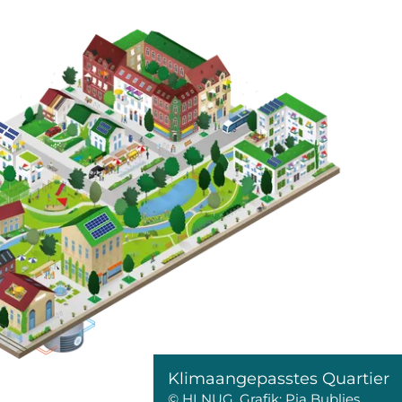
Klimaangepasstes Quartier
© HLNUG, Grafik: Pia Bublies