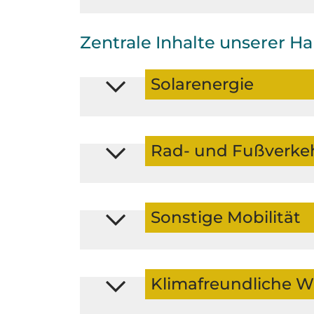
Zentrale Inhalte unserer H
Solarenergie
Rad- und Fußverke
Sonstige Mobilität
Klimafreundliche 