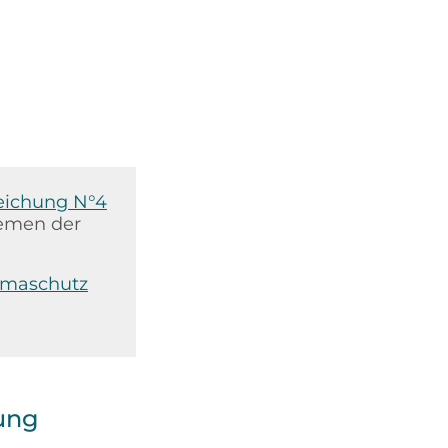
eichung N°4
hemen der
limaschutz
ung