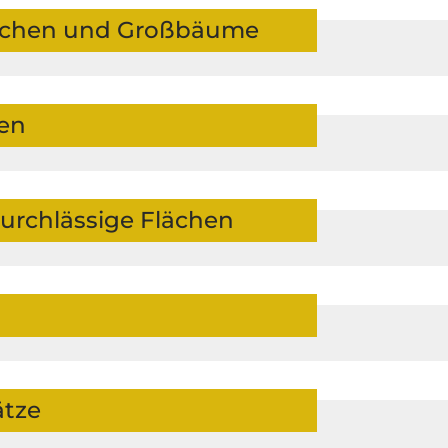
flächen und Großbäume
hen
urchlässige Flächen
ätze