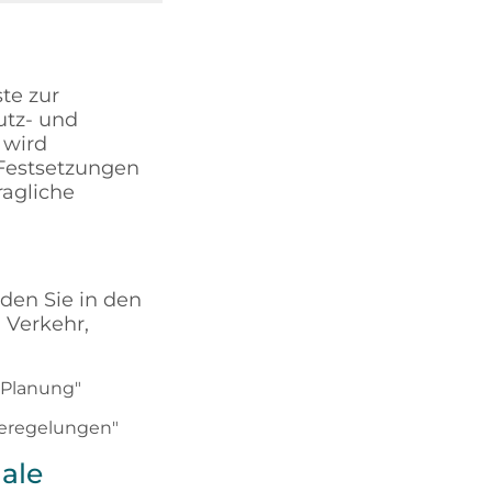
te zur
utz- und
 wird
e Festsetzungen
agliche
den Sie in den
 Verkehr,
 Planung"
beregelungen"
ale