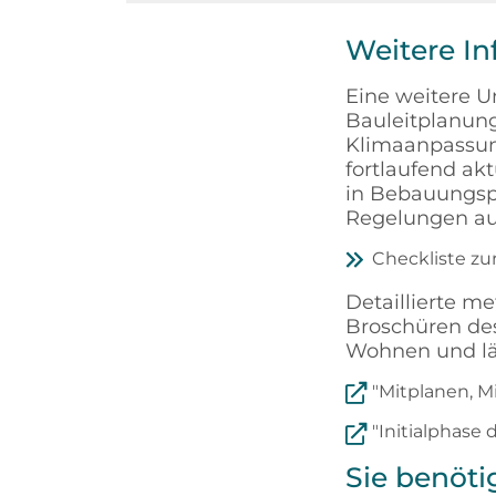
Weitere In
Eine weitere U
Bauleitplanung
Klimaanpassun
fortlaufend akt
in Bebauungsp
Regelungen au
Checkliste zu
Detaillierte m
Broschüren des
Wohnen und lä
"Mitplanen, M
"Initialphase
Sie benöt