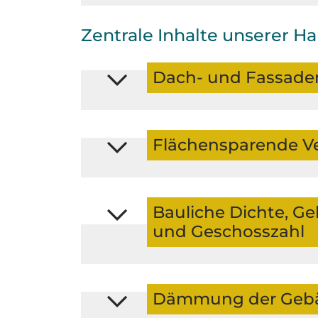
Zentrale Inhalte unserer 
Dach- und Fassad
Flächensparende V
Bauliche Dichte, G
und Geschosszahl
Dämmung der Gebä