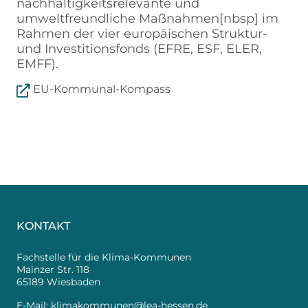
nachhaltigkeitsrelevante und
umweltfreundliche Maßnahmen[nbsp] im
Rahmen der vier europäischen Struktur-
und Investitionsfonds (EFRE, ESF, ELER,
EMFF).
EU-Kommunal-Kompass
KONTAKT
Fachstelle für die Klima-Kommunen
Mainzer Str. 118
65189 Wiesbaden
E-Mail:
klimakommunen@lea-hessen.de