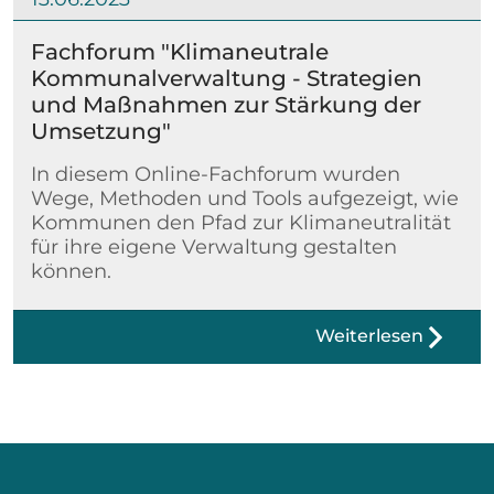
Fachforum "Klimaneutrale
Kommunalverwaltung - Strategien
und Maßnahmen zur Stärkung der
Umsetzung"
In diesem Online-Fachforum wurden
Wege, Methoden und Tools aufgezeigt, wie
Kommunen den Pfad zur Klimaneutralität
für ihre eigene Verwaltung gestalten
können.
Weiterlesen
Seite 1 von 3
1
2
3
Vorwärts
Ende