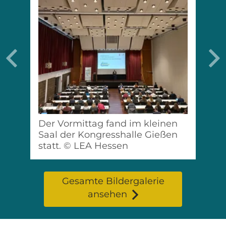
Previous
N
Der Vormittag fand im kleinen
Saal der Kongresshalle Gießen
statt. © LEA Hessen
Gesamte Bildergalerie
ansehen